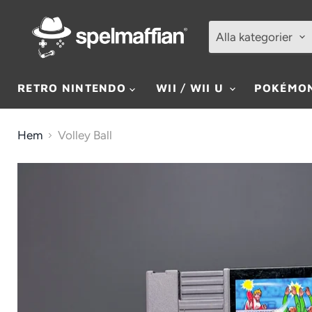
Alla kategorier
RETRO NINTENDO
WII / WII U
POKÉMO
Hem
Volley Ball