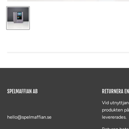
SPELMAFFIAN AB
RETURNERA EN
Vid utnyttjan
produkten p
hello@spelmaffian.se
levererades.