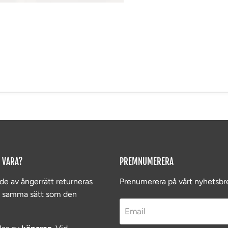
 VARA?
PREMNUMERERA
de av ångerrätt returneras
Prenumerera på vårt nyhetsbr
å samma sätt som den
Email