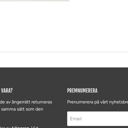
 VARA?
PREMNUMERERA
de av ångerrätt returneras
Prenumerera på vårt nyhetsbr
å samma sätt som den
Email