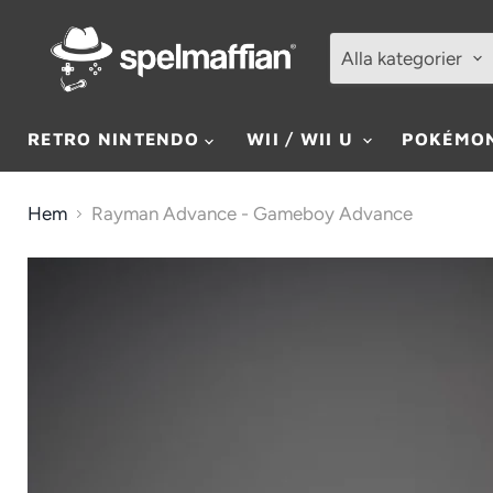
Alla kategorier
RETRO NINTENDO
WII / WII U
POKÉMO
Hem
Rayman Advance - Gameboy Advance