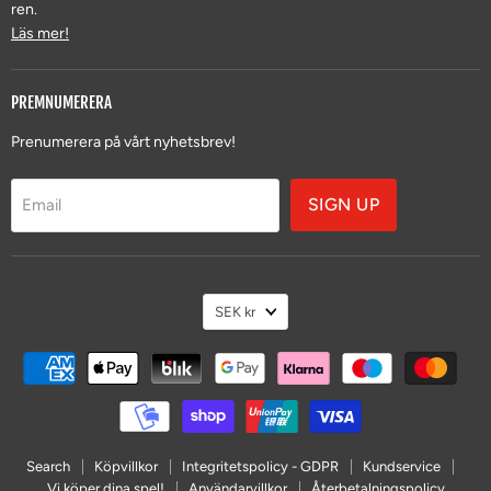
ren.
Läs mer!
PREMNUMERERA
Prenumerera på vårt nyhetsbrev!
SIGN UP
Email
VALUTA
SEK kr
Search
Köpvillkor
Integritetspolicy - GDPR
Kundservice
Vi köper dina spel!
Användarvillkor
Återbetalningspolicy