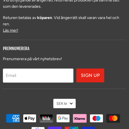
Vid utnyttjande av ångerrätt returneras produkten på samma sätt
som den levererades.
Returen betalas av
köparen
. Vid ångerrätt skall varan vara hel och
ren.
Läs mer!
PREMNUMERERA
Prenumerera på vårt nyhetsbrev!
SIGN UP
Email
VALUTA
SEK kr