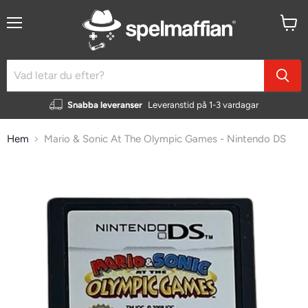
Meny
Visa
kundv
Snabba leveranser
Leveranstid på 1-3 vardagar
Hem
Mario & Sonic At The Olympic Games - Nintendo DS