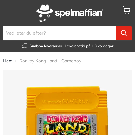
Meny
Visa
kundv
Snabba leveranser
Leveranstid på 1-3 vardagar
Hem
Donkey Kong Land - Gameboy