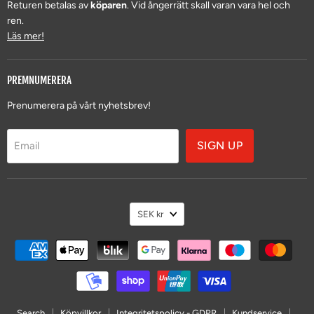
Returen betalas av
köparen
. Vid ångerrätt skall varan vara hel och
ren.
Läs mer!
PREMNUMERERA
Prenumerera på vårt nyhetsbrev!
SIGN UP
Email
VALUTA
SEK kr
Search
Köpvillkor
Integritetspolicy - GDPR
Kundservice