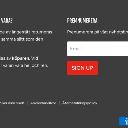
 VARA?
PREMNUMERERA
de av ångerrätt returneras
Prenumerera på vårt nyhetsbr
å samma sätt som den
Email
las av
köparen
. Vid
l varan vara hel och ren.
SIGN UP
öper dina spel!
Användarvillkor
Återbetalningspolicy